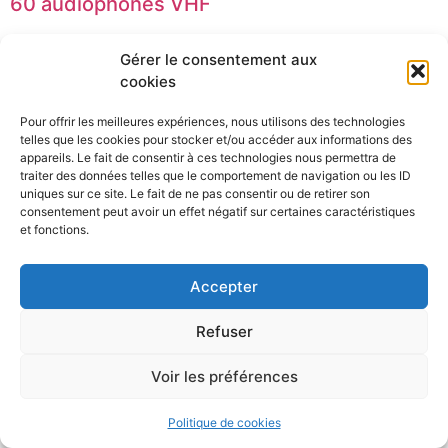
60 audiophones VHF
50 audiophones VHF
Gérer le consentement aux
cookies
40 audiophones VHF
30 audiophones VHF
Pour offrir les meilleures expériences, nous utilisons des technologies
telles que les cookies pour stocker et/ou accéder aux informations des
appareils. Le fait de consentir à ces technologies nous permettra de
Prochain
→
traiter des données telles que le comportement de navigation ou les ID
uniques sur ce site. Le fait de ne pas consentir ou de retirer son
consentement peut avoir un effet négatif sur certaines caractéristiques
et fonctions.
Audioguides
Informations légales
Conditions générales
RGPD
Nous contacter
Accepter
Affiliation
Tous droits réservés
Refuser
Voir les préférences
Politique de cookies