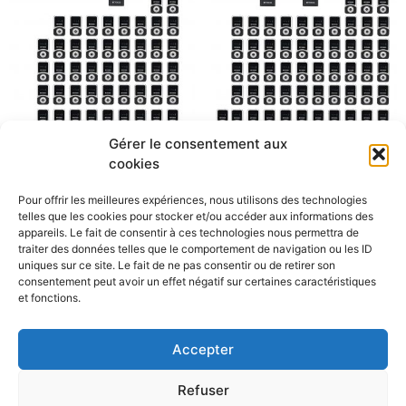
Gérer le consentement aux
50 audiophones VHF
60 audiophones VHF
cookies
Max
€
240.00
/Jour (hors
Max
€
270.00
/Jour (hors
Pour offrir les meilleures expériences, nous utilisons des technologies
remise)
remise)
telles que les cookies pour stocker et/ou accéder aux informations des
appareils. Le fait de consentir à ces technologies nous permettra de
Plus d'informations
Plus d'informations
traiter des données telles que le comportement de navigation ou les ID
uniques sur ce site. Le fait de ne pas consentir ou de retirer son
consentement peut avoir un effet négatif sur certaines caractéristiques
et fonctions.
1
2
→
Accepter
Audioguides
Informations légales
Refuser