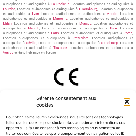
audiophones et audioguides à
La Rochelle
, Location audiophones et audioguides à
Lourdes,
Location audiophones et audioguides à
Luxembourg
, Location audiophones
et audioguides à
Lyon
, Location audiophones et audioguides à
Madrid
, Location
audiophones et audioguides à
Marseille
, Location audiophones et audioguides à
Milan
, Location audiophones et audioguides à
Monaco
, Location audiophones et
audioguides à
Munich
, Location audiophones et audioguides à
Nice
, Location
audiophones et audioguides à
Paris
, Location audiophones et audioguides à
Rome
,
Location audiophones et audioguides à
Rotterdam
, Location audiophones et
audioguides à
Séville
, Location audiophones et audioguides à
Strasbourg
, Location
audiophones et audioguides à
Toulouse
, Location audiophones et audioguides à
Venise
et dans huit pays en Europe.
Gérer le consentement aux
equipments in compliance with the RED Directive 2014/53/EU
cookies
Pour offrir les meilleures expériences, nous utilisons des technologies
telles que les cookies pour stocker et/ou accéder aux informations des
appareils. Le fait de consentir à ces technologies nous permettra de
traiter des données telles que le comportement de navigation ou les ID